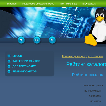
главная
пошаговое создание livecd
что такое linux
ISO образы
LIVECD
Компьютерные ресурсы - главная
КАТЕГОРИИ САЙТОВ
Рейтинг каталог
ДОБАВИТЬ САЙТ
РЕЙТИНГ САЙТОВ
Рейтинг ссылок
по просмотрам -
по переходам -
по хостам -
по хитам -