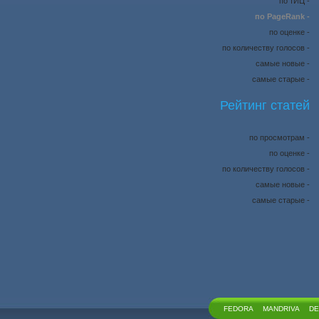
по тИЦ -
по PageRank -
по оценке -
по количеству голосов -
самые новые -
самые старые -
Рейтинг статей
по просмотрам -
по оценке -
по количеству голосов -
самые новые -
самые старые -
FEDORA
MANDRIVA
DE